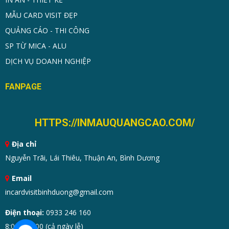
MẪU CARD VISIT ĐẸP
QUẢNG CÁO - THI CÔNG
SP TỪ MICA - ALU
DỊCH VỤ DOANH NGHIỆP
FANPAGE
HTTPS://INMAUQUANGCAO.COM/
Địa chỉ
Nguyễn Trãi, Lái Thiêu, Thuận An, Bình Dương
Email
incardvisitbinhduong@gmail.com
Điện thoại:
0933 246 160
8:00 - 19:00 (cả ngày lễ)