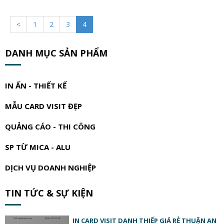
<
1
2
3
4
DANH MỤC SẢN PHẨM
IN ẤN - THIẾT KẾ
MẪU CARD VISIT ĐẸP
QUẢNG CÁO - THI CÔNG
SP TỪ MICA - ALU
DỊCH VỤ DOANH NGHIỆP
TIN TỨC & SỰ KIỆN
IN CARD VISIT DANH THIẾP GIÁ RẺ THUẬN AN