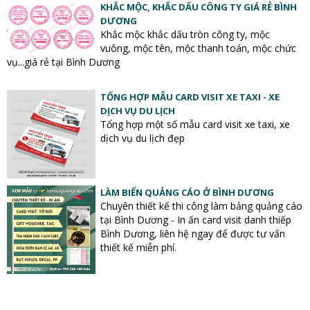
KHẮC MỘC, KHẮC DẤU CÔNG TY GIÁ RẺ BÌNH
DƯƠNG
Khắc mộc khắc dấu tròn công ty, mộc
vuông, mộc tên, mộc thanh toán, mộc chức
vụ...giá rẻ tại Bình Dương
TỔNG HỢP MẪU CARD VISIT XE TAXI - XE
DỊCH VỤ DU LỊCH
Tổng hợp một số mẫu card visit xe taxi, xe
dịch vụ du lịch đẹp
LÀM BIỂN QUẢNG CÁO Ở BÌNH DƯƠNG
Chuyên thiết kế thi công làm bảng quảng cáo
tại Bình Dương - In ấn card visit danh thiếp
Bình Dương, liên hệ ngay để được tư vấn
thiết kế miễn phí.