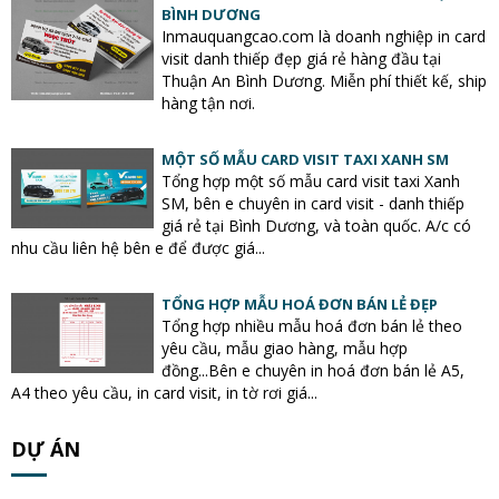
BÌNH DƯƠNG
Inmauquangcao.com là doanh nghiệp in card
visit danh thiếp đẹp giá rẻ hàng đầu tại
Thuận An Bình Dương. Miễn phí thiết kế, ship
hàng tận nơi.
MỘT SỐ MẪU CARD VISIT TAXI XANH SM
Tổng hợp một số mẫu card visit taxi Xanh
SM, bên e chuyên in card visit - danh thiếp
giá rẻ tại Bình Dương, và toàn quốc. A/c có
nhu cầu liên hệ bên e để được giá...
TỔNG HỢP MẪU HOÁ ĐƠN BÁN LẺ ĐẸP
Tổng hợp nhiều mẫu hoá đơn bán lẻ theo
yêu cầu, mẫu giao hàng, mẫu hợp
đồng...Bên e chuyên in hoá đơn bán lẻ A5,
A4 theo yêu cầu, in card visit, in tờ rơi giá...
DỰ ÁN