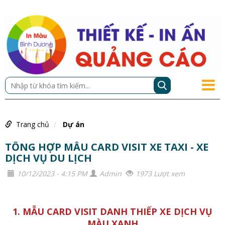
Trang chủ
Dự án
TỔNG HỢP MẪU CARD VISIT XE TAXI - XE
DỊCH VỤ DU LỊCH
10/12/2023 - 4:15 PM
Admin
1973 Lượt xem
1. MẪU CARD VISIT DANH THIẾP XE DỊCH VỤ
MÀU XANH