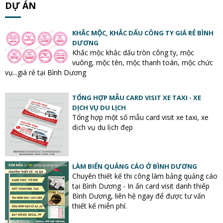
DỰ ÁN
KHẮC MỘC, KHẮC DẤU CÔNG TY GIÁ RẺ BÌNH
DƯƠNG
Khắc mộc khắc dấu tròn công ty, mộc
vuông, mộc tên, mộc thanh toán, mộc chức
vụ...giá rẻ tại Bình Dương
TỔNG HỢP MẪU CARD VISIT XE TAXI - XE
DỊCH VỤ DU LỊCH
Tổng hợp một số mẫu card visit xe taxi, xe
dịch vụ du lịch đẹp
LÀM BIỂN QUẢNG CÁO Ở BÌNH DƯƠNG
Chuyên thiết kế thi công làm bảng quảng cáo
tại Bình Dương - In ấn card visit danh thiếp
Bình Dương, liên hệ ngay để được tư vấn
thiết kế miễn phí.