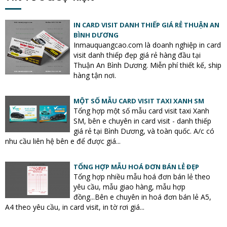
IN CARD VISIT DANH THIẾP GIÁ RẺ THUẬN AN
BÌNH DƯƠNG
Inmauquangcao.com là doanh nghiệp in card
visit danh thiếp đẹp giá rẻ hàng đầu tại
Thuận An Bình Dương. Miễn phí thiết kế, ship
hàng tận nơi.
MỘT SỐ MẪU CARD VISIT TAXI XANH SM
Tổng hợp một số mẫu card visit taxi Xanh
SM, bên e chuyên in card visit - danh thiếp
giá rẻ tại Bình Dương, và toàn quốc. A/c có
nhu cầu liên hệ bên e để được giá...
TỔNG HỢP MẪU HOÁ ĐƠN BÁN LẺ ĐẸP
Tổng hợp nhiều mẫu hoá đơn bán lẻ theo
yêu cầu, mẫu giao hàng, mẫu hợp
đồng...Bên e chuyên in hoá đơn bán lẻ A5,
A4 theo yêu cầu, in card visit, in tờ rơi giá...