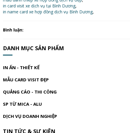
in card visit xe dịch vụ tại Bình Dương
,
in name card xe hợp đồng dịch vụ Bình Dương
,
Bình luận:
DANH MỤC SẢN PHẨM
IN ẤN - THIẾT KẾ
MẪU CARD VISIT ĐẸP
QUẢNG CÁO - THI CÔNG
SP TỪ MICA - ALU
DỊCH VỤ DOANH NGHIỆP
TIN TỨC & SỰ KIỆN