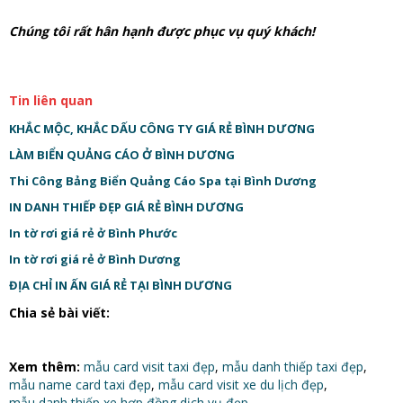
Chúng tôi rất hân hạnh được phục vụ quý khách!
Tin liên quan
KHẮC MỘC, KHẮC DẤU CÔNG TY GIÁ RẺ BÌNH DƯƠNG
LÀM BIỂN QUẢNG CÁO Ở BÌNH DƯƠNG
Thi Công Bảng Biển Quảng Cáo Spa tại Bình Dương
IN DANH THIẾP ĐẸP GIÁ RẺ BÌNH DƯƠNG
In tờ rơi giá rẻ ở Bình Phước
In tờ rơi giá rẻ ở Bình Dương
ĐỊA CHỈ IN ẤN GIÁ RẺ TẠI BÌNH DƯƠNG
Chia sẻ bài viết:
Xem thêm:
mẫu card visit taxi đẹp
,
mẫu danh thiếp taxi đẹp
,
mẫu name card taxi đẹp
,
mẫu card visit xe du lịch đẹp
,
mẫu danh thiếp xe hợp đồng dịch vụ đẹp
,