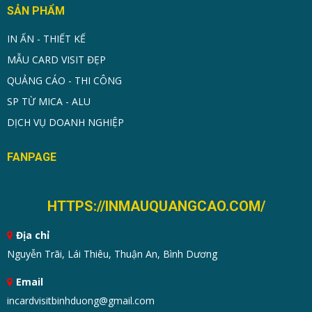
SẢN PHẨM
IN ẤN - THIẾT KẾ
MẪU CARD VISIT ĐẸP
QUẢNG CÁO - THI CÔNG
SP TỪ MICA - ALU
DỊCH VỤ DOANH NGHIỆP
FANPAGE
HTTPS://INMAUQUANGCAO.COM/
Địa chỉ
Nguyễn Trãi, Lái Thiêu, Thuận An, Bình Dương
Email
incardvisitbinhduong@gmail.com