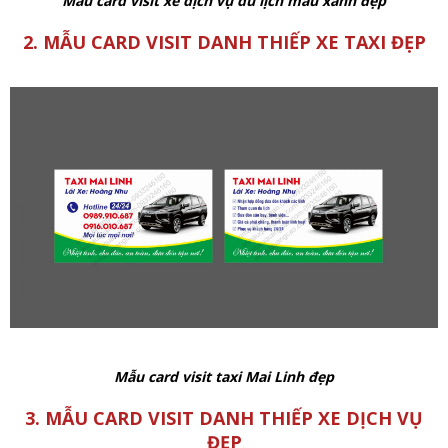
Mẫu card visit xe dịch vụ du lịch màu xanh đẹp
2. MẪU CARD VISIT DANH THIẾP XE TAXI ĐẸP
Mẫu card visit taxi Mai Linh đẹp
3. MẪU CARD VISIT DANH THIẾP XE DỊCH VỤ
ĐẸP