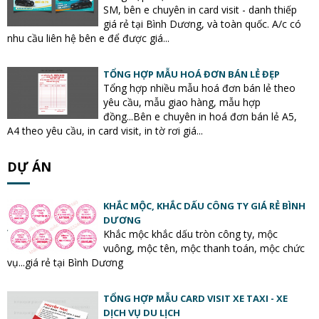
SM, bên e chuyên in card visit - danh thiếp
giá rẻ tại Bình Dương, và toàn quốc. A/c có
nhu cầu liên hệ bên e để được giá...
TỔNG HỢP MẪU HOÁ ĐƠN BÁN LẺ ĐẸP
Tổng hợp nhiều mẫu hoá đơn bán lẻ theo
yêu cầu, mẫu giao hàng, mẫu hợp
đồng...Bên e chuyên in hoá đơn bán lẻ A5,
A4 theo yêu cầu, in card visit, in tờ rơi giá...
DỰ ÁN
KHẮC MỘC, KHẮC DẤU CÔNG TY GIÁ RẺ BÌNH
DƯƠNG
Khắc mộc khắc dấu tròn công ty, mộc
vuông, mộc tên, mộc thanh toán, mộc chức
vụ...giá rẻ tại Bình Dương
TỔNG HỢP MẪU CARD VISIT XE TAXI - XE
DỊCH VỤ DU LỊCH