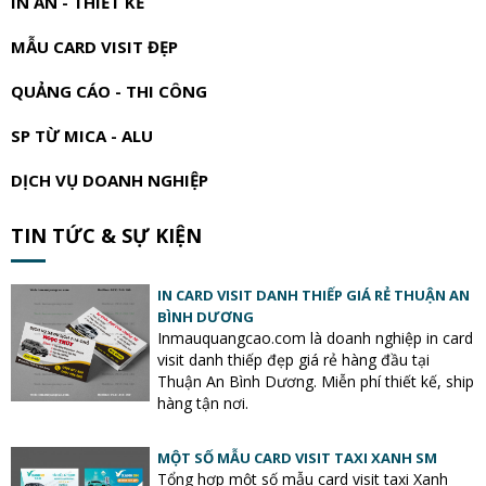
IN ẤN - THIẾT KẾ
MẪU CARD VISIT ĐẸP
QUẢNG CÁO - THI CÔNG
SP TỪ MICA - ALU
DỊCH VỤ DOANH NGHIỆP
TIN TỨC & SỰ KIỆN
IN CARD VISIT DANH THIẾP GIÁ RẺ THUẬN AN
BÌNH DƯƠNG
Inmauquangcao.com là doanh nghiệp in card
visit danh thiếp đẹp giá rẻ hàng đầu tại
Thuận An Bình Dương. Miễn phí thiết kế, ship
hàng tận nơi.
MỘT SỐ MẪU CARD VISIT TAXI XANH SM
Tổng hợp một số mẫu card visit taxi Xanh