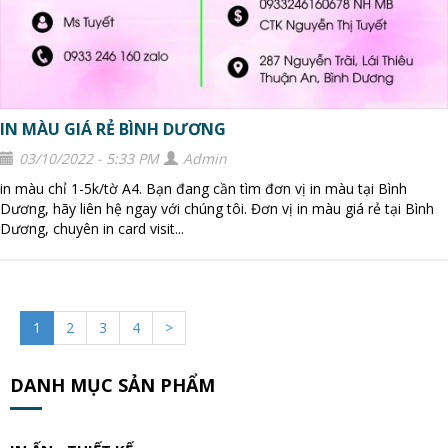
IN MÀU GIÁ RẺ BÌNH DƯƠNG
03/10/2022 - 5:33 PM
Admin
in màu chỉ 1-5k/tờ A4. Bạn đang cần tìm đơn vị in màu tại Bình
Dương, hãy liên hệ ngay với chúng tôi. Đơn vị in màu giá rẻ tại Bình
Dương, chuyên in card visit...
1
2
3
4
>
DANH MỤC SẢN PHẨM