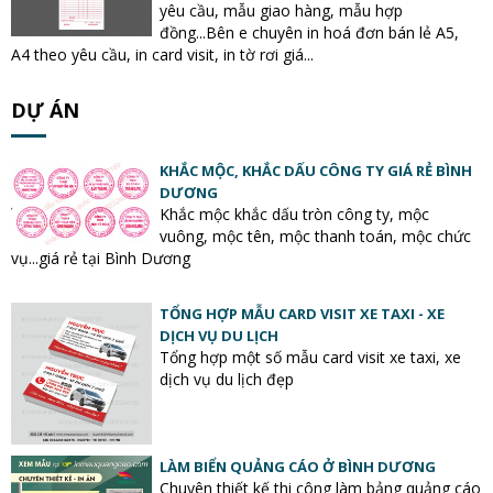
yêu cầu, mẫu giao hàng, mẫu hợp
đồng...Bên e chuyên in hoá đơn bán lẻ A5,
A4 theo yêu cầu, in card visit, in tờ rơi giá...
DỰ ÁN
KHẮC MỘC, KHẮC DẤU CÔNG TY GIÁ RẺ BÌNH
DƯƠNG
Khắc mộc khắc dấu tròn công ty, mộc
vuông, mộc tên, mộc thanh toán, mộc chức
vụ...giá rẻ tại Bình Dương
TỔNG HỢP MẪU CARD VISIT XE TAXI - XE
DỊCH VỤ DU LỊCH
Tổng hợp một số mẫu card visit xe taxi, xe
dịch vụ du lịch đẹp
LÀM BIỂN QUẢNG CÁO Ở BÌNH DƯƠNG
Chuyên thiết kế thi công làm bảng quảng cáo