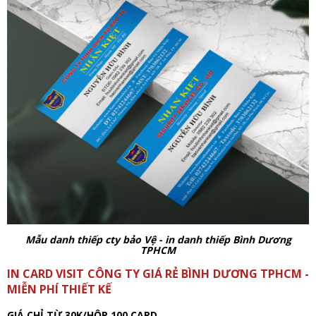
Mẫu danh thiếp cty bảo Vệ - in danh thiếp Bình Dương
TPHCM
IN CARD VISIT CÔNG TY GIÁ RẺ BÌNH DƯƠNG TPHCM -
MIỄN PHÍ THIẾT KẾ
GIÁ CHỈ TỪ 30K/HỘP 100 CARD