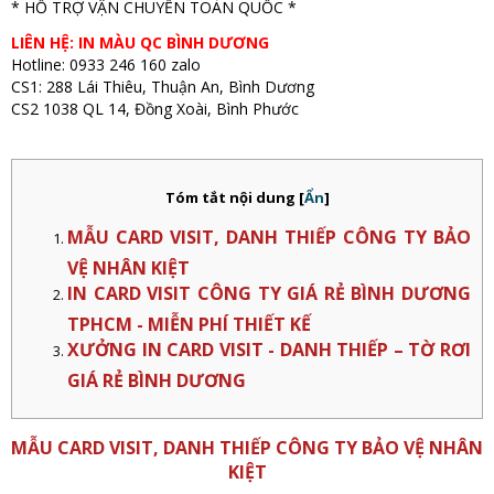
* HỖ TRỢ VẬN CHUYỂN TOÀN QUỐC *
LIÊN HỆ: IN MÀU QC BÌNH DƯƠNG
Hotline: 0933 246 160 zalo
CS1: 288 Lái Thiêu, Thuận An, Bình Dương
CS2 1038 QL 14, Đồng Xoài, Bình Phước
Tóm tắt nội dung
[
Ẩn
]
MẪU CARD VISIT, DANH THIẾP CÔNG TY BẢO
VỆ NHÂN KIỆT
IN CARD VISIT CÔNG TY GIÁ RẺ BÌNH DƯƠNG
TPHCM - MIỄN PHÍ THIẾT KẾ
XƯỞNG IN CARD VISIT - DANH THIẾP – TỜ RƠI
GIÁ RẺ BÌNH DƯƠNG
MẪU CARD VISIT, DANH THIẾP CÔNG TY BẢO VỆ NHÂN
KIỆT