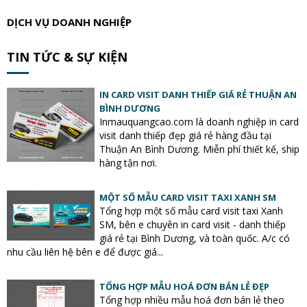
DỊCH VỤ DOANH NGHIỆP
TIN TỨC & SỰ KIỆN
IN CARD VISIT DANH THIẾP GIÁ RẺ THUẬN AN
BÌNH DƯƠNG
Inmauquangcao.com là doanh nghiệp in card
visit danh thiếp đẹp giá rẻ hàng đầu tại
Thuận An Bình Dương. Miễn phí thiết kế, ship
hàng tận nơi.
MỘT SỐ MẪU CARD VISIT TAXI XANH SM
Tổng hợp một số mẫu card visit taxi Xanh
SM, bên e chuyên in card visit - danh thiếp
giá rẻ tại Bình Dương, và toàn quốc. A/c có
nhu cầu liên hệ bên e để được giá...
TỔNG HỢP MẪU HOÁ ĐƠN BÁN LẺ ĐẸP
Tổng hợp nhiều mẫu hoá đơn bán lẻ theo