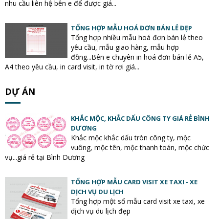
nhu cầu liên hệ bên e để được giá...
TỔNG HỢP MẪU HOÁ ĐƠN BÁN LẺ ĐẸP
Tổng hợp nhiều mẫu hoá đơn bán lẻ theo
yêu cầu, mẫu giao hàng, mẫu hợp
đồng...Bên e chuyên in hoá đơn bán lẻ A5,
A4 theo yêu cầu, in card visit, in tờ rơi giá...
DỰ ÁN
KHẮC MỘC, KHẮC DẤU CÔNG TY GIÁ RẺ BÌNH
DƯƠNG
Khắc mộc khắc dấu tròn công ty, mộc
vuông, mộc tên, mộc thanh toán, mộc chức
vụ...giá rẻ tại Bình Dương
TỔNG HỢP MẪU CARD VISIT XE TAXI - XE
DỊCH VỤ DU LỊCH
Tổng hợp một số mẫu card visit xe taxi, xe
dịch vụ du lịch đẹp