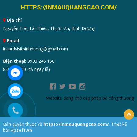
HTTPS://INMAUQUANGCAO.COM/
Địa chỉ
Nguyễn Trãi, Lái Thiêu, Thuận An, Bình Dương
Email
incardvisitbinhduong@gmail.com
Điện thoại:
0933 246 160
8:00 - 19:00 (cả ngày lễ)
Website đang chờ cấp phép bộ công thương
Bản quyền thuộc về
https://inmauquangcao.com/
. Thiết kế
bởi
Hpsoft.vn