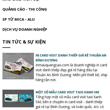
QUẢNG CÁO - THI CÔNG
SP TỪ MICA - ALU
DỊCH VỤ DOANH NGHIỆP
TIN TỨC & SỰ KIỆN
IN CARD VISIT DANH THIẾP GIÁ RẺ THUẬN AN
BÌNH DƯƠNG
Inmauquangcao.com là doanh nghiệp in card
visit danh thiếp đẹp giá rẻ hàng đầu tại
Thuận An Bình Dương. Miễn phí thiết kế, ship
hàng tận nơi.
MỘT SỐ MẪU CARD VISIT TAXI XANH SM
Tổng hợp một số mẫu card visit taxi Xanh
SM, bên e chuyên in card visit - danh thiếp
giá rẻ tại Bình Dương, và toàn quốc. A/c có