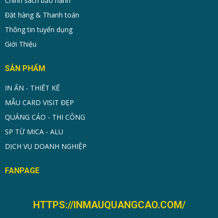
Chính sách bảo hành
Đặt hàng & Thanh toán
Thông tin tuyển dụng
Giới Thiệu
SẢN PHẨM
IN ẤN - THIẾT KẾ
MẪU CARD VISIT ĐẸP
QUẢNG CÁO - THI CÔNG
SP TỪ MICA - ALU
DỊCH VỤ DOANH NGHIỆP
FANPAGE
HTTPS://INMAUQUANGCAO.COM/