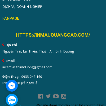
DỊCH VỤ DOANH NGHIỆP
FANPAGE
HTTPS://INMAUQUANGCAO.COM/
Địa chỉ
Nguyễn Trãi, Lái Thiêu, Thuận An, Bình Dương
Email
incardvisitbinhduong@gmail.com
Điện thoại:
0933 246 160
8:00 - 19:00 (cả ngày lễ)
Website đang chờ cấp phép bộ công thương