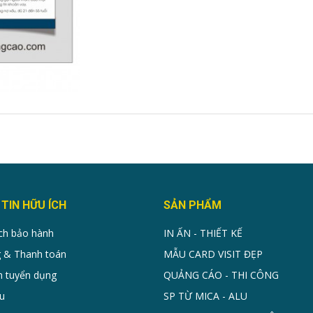
TIN HỮU ÍCH
SẢN PHẨM
ch bảo hành
IN ẤN - THIẾT KẾ
 & Thanh toán
MẪU CARD VISIT ĐẸP
n tuyển dụng
QUẢNG CÁO - THI CÔNG
u
SP TỪ MICA - ALU