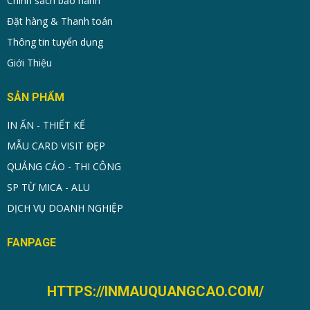
Chính sách bảo hành
Đặt hàng & Thanh toán
Thông tin tuyển dụng
Giới Thiệu
SẢN PHẨM
IN ẤN - THIẾT KẾ
MẪU CARD VISIT ĐẸP
QUẢNG CÁO - THI CÔNG
SP TỪ MICA - ALU
DỊCH VỤ DOANH NGHIỆP
FANPAGE
HTTPS://INMAUQUANGCAO.COM/