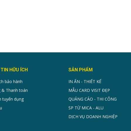
TIN HỮU ÍCH
SẢN PHẨM
ch bảo hành
IN ẤN - THIẾT KẾ
 & Thanh toán
MẪU CARD VISIT ĐẸP
n tuyển dụng
QUẢNG CÁO - THI CÔNG
u
SP TỪ MICA - ALU
DỊCH VỤ DOANH NGHIỆP