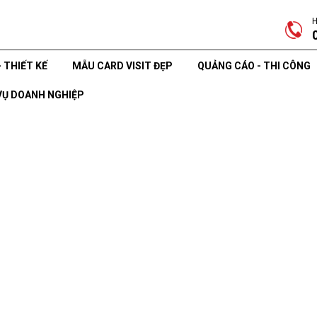
H
- THIẾT KẾ
MẪU CARD VISIT ĐẸP
QUẢNG CÁO - THI CÔNG
VỤ DOANH NGHIỆP