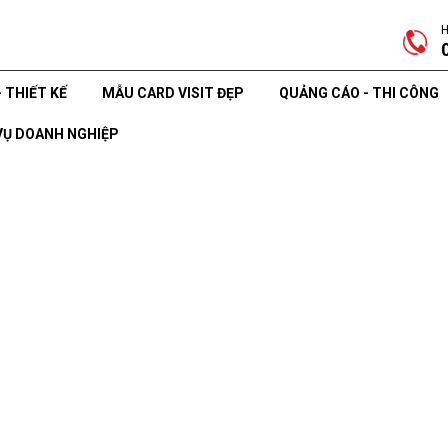
H
- THIẾT KẾ
MẪU CARD VISIT ĐẸP
QUẢNG CÁO - THI CÔNG
VỤ DOANH NGHIỆP