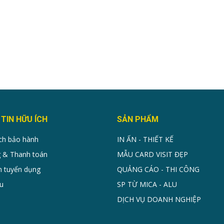
TIN HỮU ÍCH
SẢN PHẨM
ch bảo hành
IN ẤN - THIẾT KẾ
 & Thanh toán
MẪU CARD VISIT ĐẸP
n tuyển dụng
QUẢNG CÁO - THI CÔNG
u
SP TỪ MICA - ALU
DỊCH VỤ DOANH NGHIỆP