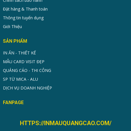
Chính sách bảo hành
Đặt hàng & Thanh toán
Thông tin tuyển dụng
Giới Thiệu
SẢN PHẨM
IN ẤN - THIẾT KẾ
MẪU CARD VISIT ĐẸP
QUẢNG CÁO - THI CÔNG
SP TỪ MICA - ALU
DỊCH VỤ DOANH NGHIỆP
FANPAGE
HTTPS://INMAUQUANGCAO.COM/