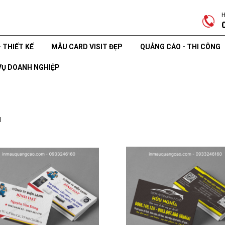
H
- THIẾT KẾ
MẪU CARD VISIT ĐẸP
QUẢNG CÁO - THI CÔNG
VỤ DOANH NGHIỆP
M