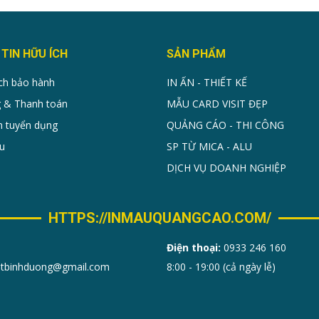
TIN HỮU ÍCH
SẢN PHẨM
ch bảo hành
IN ẤN - THIẾT KẾ
 & Thanh toán
MẪU CARD VISIT ĐẸP
n tuyển dụng
QUẢNG CÁO - THI CÔNG
u
SP TỪ MICA - ALU
DỊCH VỤ DOANH NGHIỆP
HTTPS://INMAUQUANGCAO.COM/
Điện thoại:
0933 246 160
sitbinhduong@gmail.com
8:00 - 19:00 (cả ngày lễ)