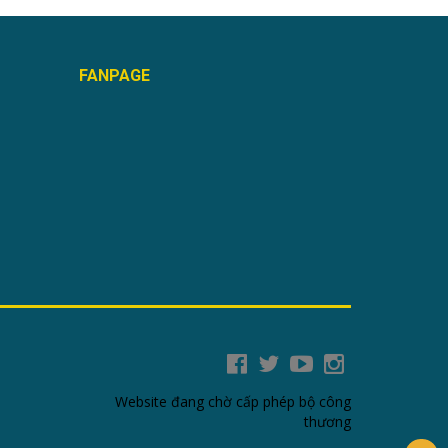
FANPAGE
Website đang chờ cấp phép bộ công
thương