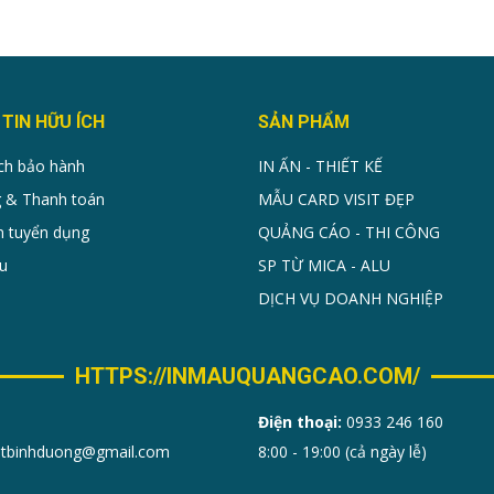
TIN HỮU ÍCH
SẢN PHẨM
ch bảo hành
IN ẤN - THIẾT KẾ
 & Thanh toán
MẪU CARD VISIT ĐẸP
n tuyển dụng
QUẢNG CÁO - THI CÔNG
u
SP TỪ MICA - ALU
DỊCH VỤ DOANH NGHIỆP
HTTPS://INMAUQUANGCAO.COM/
Điện thoại:
0933 246 160
sitbinhduong@gmail.com
8:00 - 19:00 (cả ngày lễ)