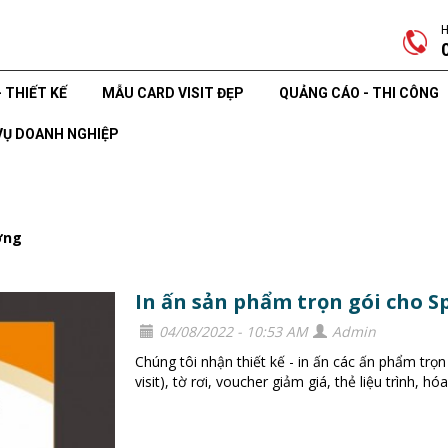
H
- THIẾT KẾ
MẪU CARD VISIT ĐẸP
QUẢNG CÁO - THI CÔNG
VỤ DOANH NGHIỆP
ơng
In ấn sản phẩm trọn gói cho S
04/08/2022 - 10:53 AM
Admin
Chúng tôi nhận thiết kế - in ấn các ấn phẩm trọ
visit), tờ rơi, voucher giảm giá, thẻ liệu trình, hóa