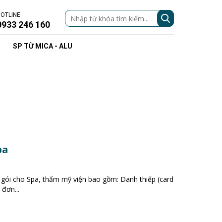
OTLINE
0933 246 160
SP TỪ MICA - ALU
pa
n gói cho Spa, thẩm mỹ viện bao gồm: Danh thiếp (card
 đơn...