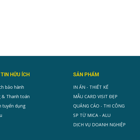
TIN HỮU ÍCH
SẢN PHẨM
ch bảo hành
IN ẤN - THIẾT KẾ
 & Thanh toán
MẪU CARD VISIT ĐẸP
n tuyển dụng
QUẢNG CÁO - THI CÔNG
u
SP TỪ MICA - ALU
DỊCH VỤ DOANH NGHIỆP