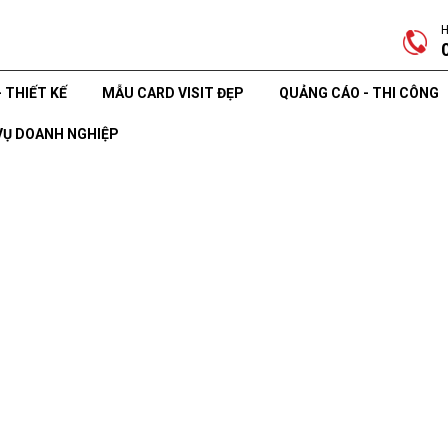
H
- THIẾT KẾ
MẪU CARD VISIT ĐẸP
QUẢNG CÁO - THI CÔNG
VỤ DOANH NGHIỆP