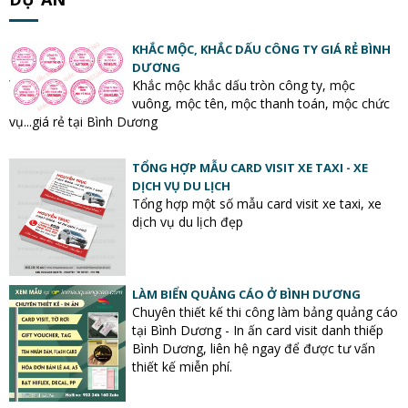
KHẮC MỘC, KHẮC DẤU CÔNG TY GIÁ RẺ BÌNH
DƯƠNG
Khắc mộc khắc dấu tròn công ty, mộc
vuông, mộc tên, mộc thanh toán, mộc chức
vụ...giá rẻ tại Bình Dương
TỔNG HỢP MẪU CARD VISIT XE TAXI - XE
DỊCH VỤ DU LỊCH
Tổng hợp một số mẫu card visit xe taxi, xe
dịch vụ du lịch đẹp
LÀM BIỂN QUẢNG CÁO Ở BÌNH DƯƠNG
Chuyên thiết kế thi công làm bảng quảng cáo
tại Bình Dương - In ấn card visit danh thiếp
Bình Dương, liên hệ ngay để được tư vấn
thiết kế miễn phí.