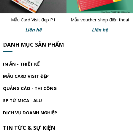
Mẫu Card Visit đẹp P1
Mẫu voucher shop điện thoại
Liên hệ
Liên hệ
DANH MỤC SẢN PHẨM
IN ẤN - THIẾT KẾ
MẪU CARD VISIT ĐẸP
QUẢNG CÁO - THI CÔNG
SP TỪ MICA - ALU
DỊCH VỤ DOANH NGHIỆP
TIN TỨC & SỰ KIỆN