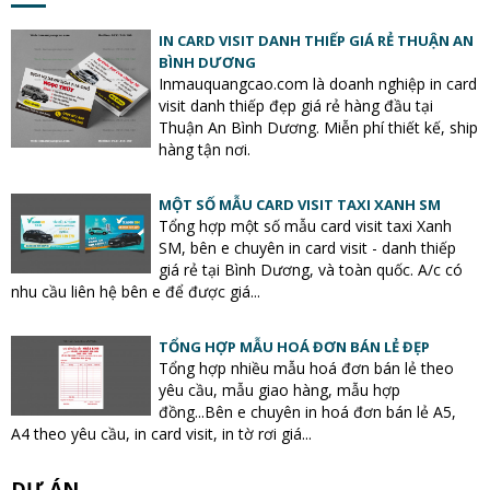
IN CARD VISIT DANH THIẾP GIÁ RẺ THUẬN AN
BÌNH DƯƠNG
Inmauquangcao.com là doanh nghiệp in card
visit danh thiếp đẹp giá rẻ hàng đầu tại
Thuận An Bình Dương. Miễn phí thiết kế, ship
hàng tận nơi.
MỘT SỐ MẪU CARD VISIT TAXI XANH SM
Tổng hợp một số mẫu card visit taxi Xanh
SM, bên e chuyên in card visit - danh thiếp
giá rẻ tại Bình Dương, và toàn quốc. A/c có
nhu cầu liên hệ bên e để được giá...
TỔNG HỢP MẪU HOÁ ĐƠN BÁN LẺ ĐẸP
Tổng hợp nhiều mẫu hoá đơn bán lẻ theo
yêu cầu, mẫu giao hàng, mẫu hợp
đồng...Bên e chuyên in hoá đơn bán lẻ A5,
A4 theo yêu cầu, in card visit, in tờ rơi giá...
DỰ ÁN