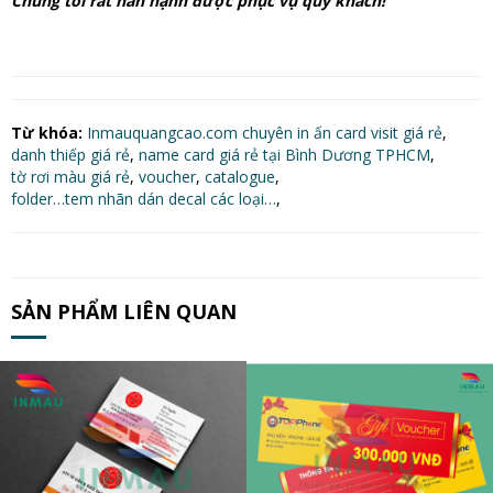
Chúng tôi rất hân hạnh được phục vụ quý khách!
Từ khóa:
Inmauquangcao.com chuyên in ấn card visit giá rẻ
,
danh thiếp giá rẻ
,
name card giá rẻ tại Bình Dương TPHCM
,
tờ rơi màu giá rẻ
,
voucher
,
catalogue
,
folder…tem nhãn dán decal các loại…
,
SẢN PHẨM LIÊN QUAN