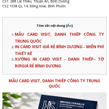
CS1: 288 Lái Thiêu, Thuận An, Bình Dương
CS2 1038 QL 14, Đồng Xoài, Bình Phước
Tóm tắt nội dung
[
Ẩn
]
MẪU CARD VISIT, DANH THIẾP CÔNG TY
TRUNG QUỐC
IN CARD VISIT GIÁ RẺ BÌNH DƯƠNG - MIỄN PHÍ
THIẾT KẾ
XƯỞNG IN CARD VISIT - DANH THIẾP– TỜ
RƠIGIÁ RẺ BÌNH DƯƠNG
MẪU CARD VISIT, DANH THIẾP CÔNG TY TRUNG
QUỐC