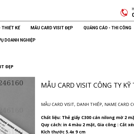
H
- THIẾT KẾ
MẪU CARD VISIT ĐẸP
QUẢNG CÁO - THI CÔNG
VỤ DOANH NGHIỆP
IT ĐẸP
MẪU CARD VISIT CÔNG TY KỸ
MẪU CARD VISIT, DANH THIẾP, NAME CARD 
Chất liệu: Thẻ giấy C300 cán nilong mờ 2 m
Quy cách: in 4 màu 2 mặt, Gia công : Cắt xé
Kích thước 5.4x 9 cm