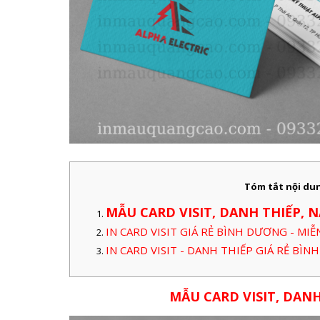
Tóm tắt nội du
MẪU CARD VISIT, DANH THIẾP, 
IN CARD VISIT GIÁ RẺ BÌNH DƯƠNG - MIỄ
IN CARD VISIT - DANH THIẾP GIÁ RẺ BÌ
MẪU CARD VISIT, DAN