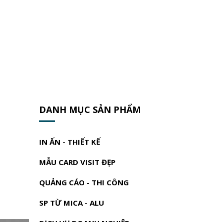
DANH MỤC SẢN PHẨM
IN ẤN - THIẾT KẾ
MẪU CARD VISIT ĐẸP
QUẢNG CÁO - THI CÔNG
SP TỪ MICA - ALU