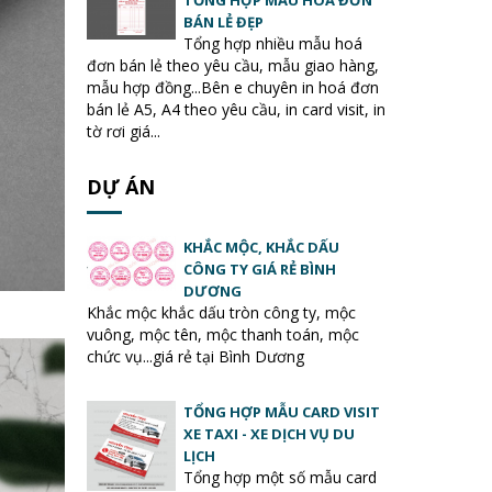
BÁN LẺ ĐẸP
Tổng hợp nhiều mẫu hoá
đơn bán lẻ theo yêu cầu, mẫu giao hàng,
mẫu hợp đồng...Bên e chuyên in hoá đơn
bán lẻ A5, A4 theo yêu cầu, in card visit, in
tờ rơi giá...
DỰ ÁN
KHẮC MỘC, KHẮC DẤU
CÔNG TY GIÁ RẺ BÌNH
DƯƠNG
Khắc mộc khắc dấu tròn công ty, mộc
vuông, mộc tên, mộc thanh toán, mộc
chức vụ...giá rẻ tại Bình Dương
TỔNG HỢP MẪU CARD VISIT
XE TAXI - XE DỊCH VỤ DU
LỊCH
Tổng hợp một số mẫu card