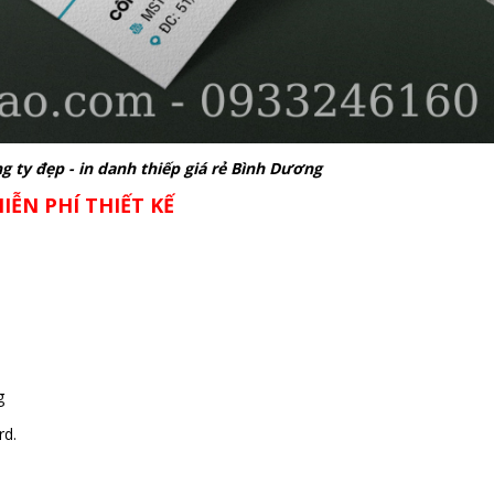
 ty đẹp - in danh thiếp giá rẻ Bình Dương
IỄN PHÍ THIẾT KẾ
g
rd.