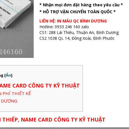
* Nhận mọi đơn đặt hàng theo yêu cầu *
* HỖ TRỢ VẬN CHUYỂN TOÀN QUỐC *
LIÊN HỆ: IN MÀU QC BÌNH DƯƠNG
Hotline: 0933 246 160 zalo
CS1: 288 Lái Thiêu, Thuận An, Bình Dương
CS2 1038 QL 14, Đồng Xoài, Bình Phước
ng
[
Ẩn
]
NAME CARD CÔNG TY KỸ THUẬT
N PHÍ THIẾT KẾ
NH DƯƠNG
H THIẾP, NAME CARD CÔNG TY KỸ THUẬT