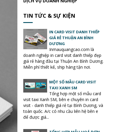
DỊCH VỤ DOANH NGHIỆP
TIN TỨC & SỰ KIỆN
IN CARD VISIT DANH THIẾP
GIÁ RẺ THUẬN AN BÌNH
DƯƠNG
Inmauquangcao.com là
doanh nghiệp in card visit danh thiếp đẹp
giá rẻ hàng đầu tại Thuận An Bình Dương.
Miễn phí thiết kế, ship hàng tận nơi.
MỘT SỐ MẪU CARD VISIT
TAXI XANH SM
Tổng hợp một số mẫu card
visit taxi Xanh SM, bên e chuyên in card
visit - danh thiếp giá rẻ tại Bình Dương, và
toàn quốc. A/c có nhu cầu liên hệ bên e
để được giá...
TỔNG HỢP MẪU HOÁ ĐƠN