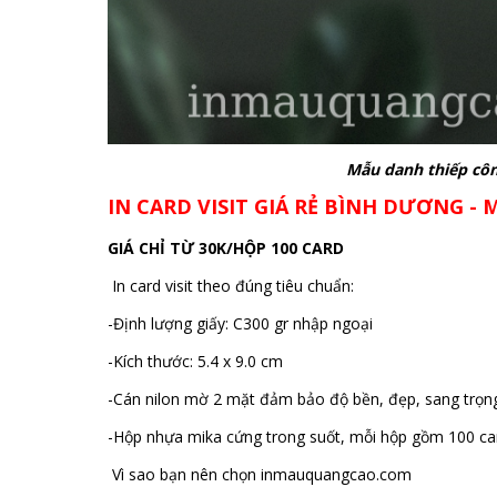
Mẫu danh thiếp công
IN CARD VISIT GIÁ RẺ BÌNH DƯƠNG - M
GIÁ CHỈ TỪ 30K/HỘP 100 CARD
In card visit theo đúng tiêu chuẩn:
-Định lượng giấy: C300 gr nhập ngoại
-Kích thước: 5.4 x 9.0 cm
-Cán nilon mờ 2 mặt đảm bảo độ bền, đẹp, sang trọn
-Hộp nhựa mika cứng trong suốt, mỗi hộp gồm 100 ca
Vì sao bạn nên chọn inmauquangcao.com