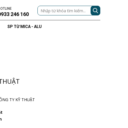
OTLINE
0933 246 160
SP TỪ MICA - ALU
 THUẬT
CÔNG TY KỸ THUẬT
ặt
n