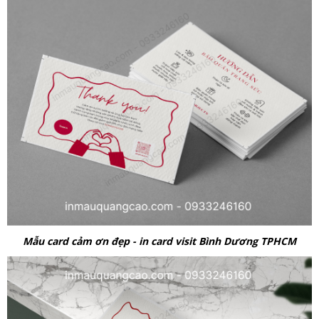
Mẫu card cảm ơn đẹp - in card visit Bình Dương TPHCM