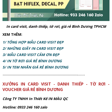
In card visit, danh thiếp, tờ rơi, giá rẻ Bình Dương TPHCM
XEM THÊM:
1/ TỔNG HỢP MẪU CARD VISIT ĐẸP
2/ NHỮNG GIẤY IN CARD VISIT ĐẸP
3/ MẪU CARD VISIT CẢM ƠN ĐẸP
4/ IN TỜ RƠI GIÁ RẺ BÌNH DƯƠNG
5/ IN TEM NHÃN GIÁ RẺ BÌNH DƯƠNG
------------------------------------------------------------
------
XƯỞNG IN CARD VISIT - DANH THIẾP - TỜ RƠI -
VOUCHER GIÁ RẺ BÌNH DƯƠNG
Công TY TNHH In Thiết Kế IN MÀU QC
Hotline: 0933 246 160 zalo