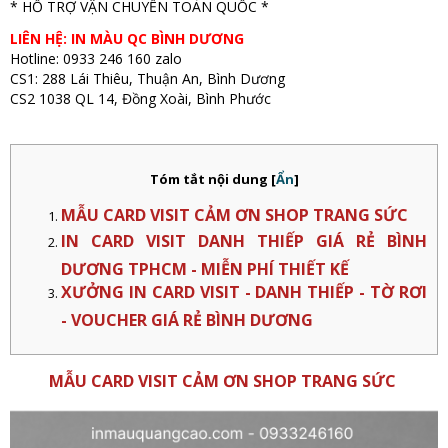
* HỖ TRỢ VẬN CHUYỂN TOÀN QUỐC *
LIÊN HỆ: IN MÀU QC BÌNH DƯƠNG
Hotline: 0933 246 160 zalo
CS1: 288 Lái Thiêu, Thuận An, Bình Dương
CS2 1038 QL 14, Đồng Xoài, Bình Phước
Tóm tắt nội dung
[
Ẩn
]
MẪU CARD VISIT CẢM ƠN SHOP TRANG SỨC
IN CARD VISIT DANH THIẾP GIÁ RẺ BÌNH
DƯƠNG TPHCM - MIỄN PHÍ THIẾT KẾ
XƯỞNG IN CARD VISIT - DANH THIẾP - TỜ RƠI
- VOUCHER GIÁ RẺ BÌNH DƯƠNG
MẪU CARD VISIT CẢM ƠN SHOP TRANG SỨC