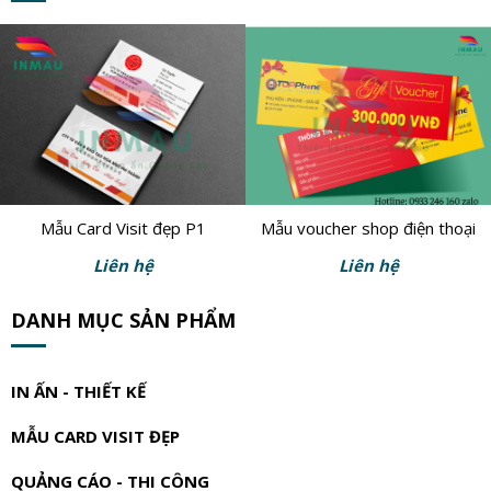
Mẫu Card Visit đẹp P1
Mẫu voucher shop điện thoại
Liên hệ
Liên hệ
DANH MỤC SẢN PHẨM
IN ẤN - THIẾT KẾ
MẪU CARD VISIT ĐẸP
QUẢNG CÁO - THI CÔNG