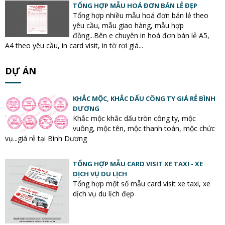
TỔNG HỢP MẪU HOÁ ĐƠN BÁN LẺ ĐẸP
Tổng hợp nhiều mẫu hoá đơn bán lẻ theo
yêu cầu, mẫu giao hàng, mẫu hợp
đồng...Bên e chuyên in hoá đơn bán lẻ A5,
A4 theo yêu cầu, in card visit, in tờ rơi giá...
DỰ ÁN
KHẮC MỘC, KHẮC DẤU CÔNG TY GIÁ RẺ BÌNH
DƯƠNG
Khắc mộc khắc dấu tròn công ty, mộc
vuông, mộc tên, mộc thanh toán, mộc chức
vụ...giá rẻ tại Bình Dương
TỔNG HỢP MẪU CARD VISIT XE TAXI - XE
DỊCH VỤ DU LỊCH
Tổng hợp một số mẫu card visit xe taxi, xe
dịch vụ du lịch đẹp